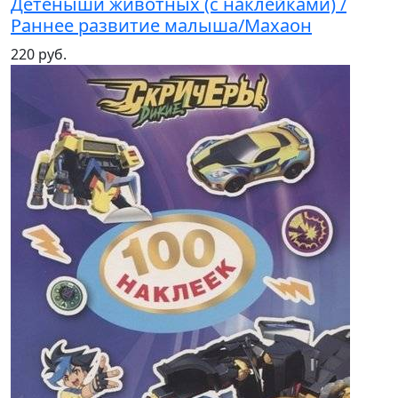
Детеныши животных (с наклейками) /
Раннее развитие малыша/Махаон
220 руб.