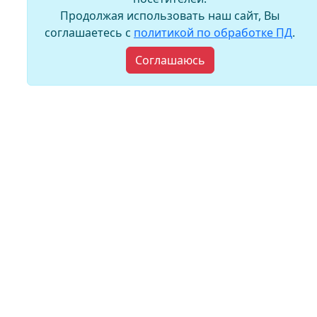
Продолжая использовать наш сайт, Вы
соглашаетесь с
политикой по обработке ПД
.
Соглашаюсь
Фоторамка 30*40 см. Сосна Рязань
светлое дерево 17-03
278 руб.
© «ВАША КНИГА»
Каталог
О компании
Магазины и контакты
Новости
Оптовый отдел