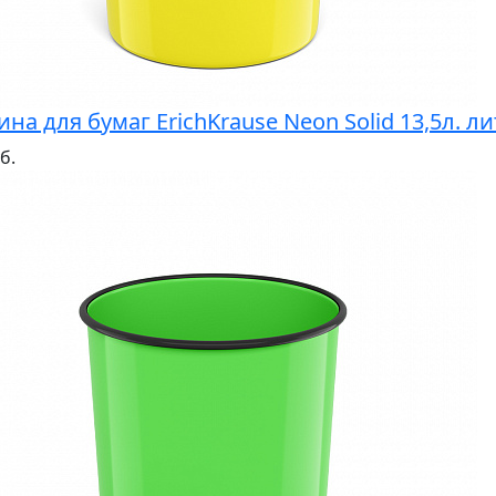
ина для бумаг ErichKrause Neon Solid 13,5л. л
б.