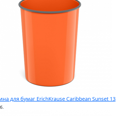
ина для бумаг ErichKrause Caribbean Sunset 1
б.