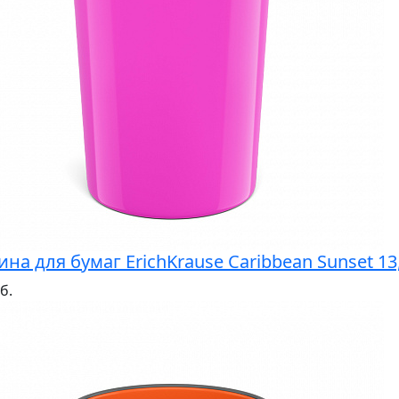
ина для бумаг ErichKrause Caribbean Sunset 1
б.