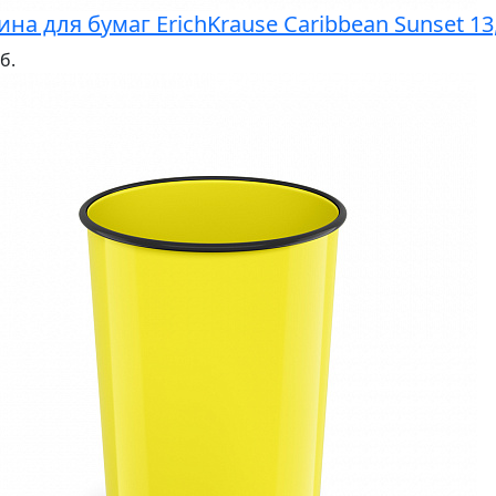
ина для бумаг ErichKrause Caribbean Sunset 1
б.