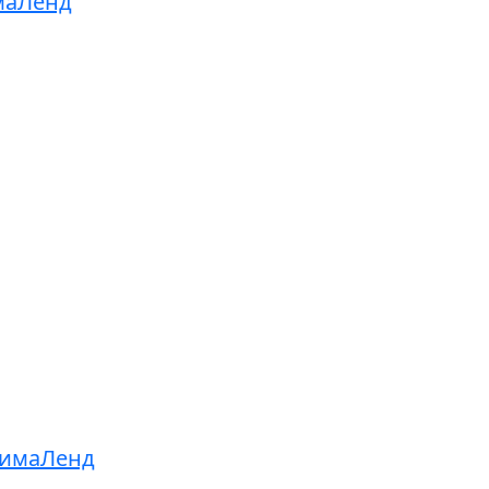
имаЛенд
/СимаЛенд