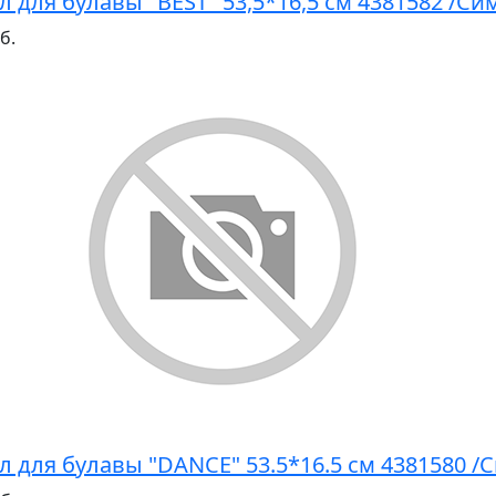
л для булавы "BEST" 53,5*16,5 см 4381582 /С
б.
л для булавы "DANCE" 53.5*16.5 см 4381580 