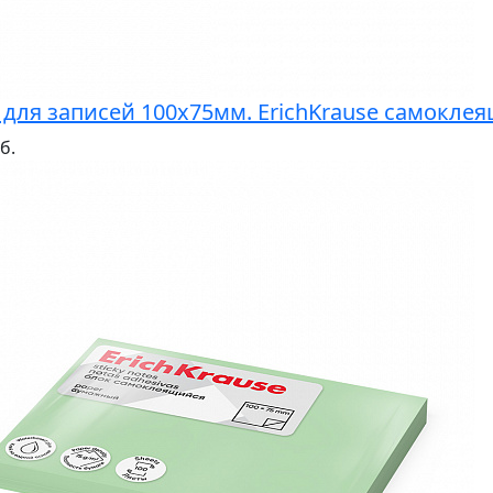
 для записей 100х75мм. ErichKrause самокле
б.