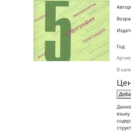
Автор
Возрас
Издат
Год:
Артику
В нал
Це
Доба
Данно
языку 
содер
струк