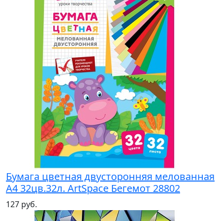
Бумага цветная двусторонняя мелованная
А4 32цв.32л. ArtSpace Бегемот 28802
127 руб.