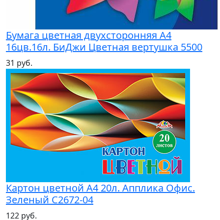
Бумага цветная двухсторонняя А4
16цв.16л. БиДжи Цветная вертушка 5500
31 руб.
Картон цветной А4 20л. Апплика Офис.
Зеленый С2672-04
122 руб.