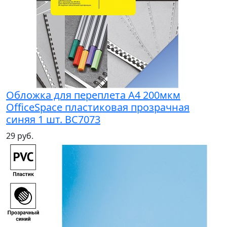
Обложка для переплета А4 200мкм
OfficeSpace пластиковая прозрачная
синяя 1 шт. BC7073
29 руб.