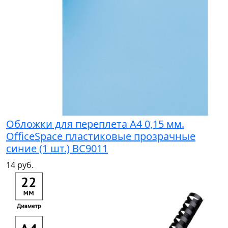
Обложки для переплета А4 0,15 мм.
OfficeSpace пластиковые прозрачные
синие (1 шт.) BC9011
14 руб.