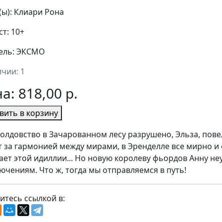
(ы): Клиари Рона
т: 10+
ель: ЭКСМО
ичии: 1
на:
818,00 р.
вить в корзину
колдовство в Зачарованном лесу разрушено, Эльза, пове
т за гармонией между мирами, в Эренделле все мирно и 
ает этой идиллии... Но новую королеву фьордов Анну не
ючениям. Что ж, тогда мы отправляемся в путь!
итесь ссылкой в: