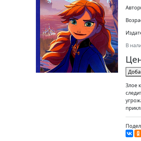
Автор
Возрас
Издат
В нал
Це
Доба
Злое 
следи
угрож
прикл
Подел